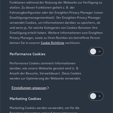
Funktionen während der Nutzung der Webseite zur Verfügung zu
stellen. Zu diesen Funktionen gehört z. B. der
Fahrzeugkonfigurator oder der Ensighten Privacy Manager (unser
Einwilligungsmanagementtool). Der Ensighten Privacy Manager
Zurück nach oben
verwendet Cookies, um Informationen darüber zu speichern, ob
und wenn ja, für welche Kategorien von Cookies Benutzer ihre
Einwilligung erteilt haben. Weitere Informationen zum Ensighten
Modelle
Privacy Manager, sowie zu Ihren Rechten als betroffene Person
können Sie in unserer
Cookie Richtlinie
nachlesen.
Kaufen & leasen
Alle Modelle
Performance Cookies
Modelle vergleichen
Service & Zubehör
Performance Cookies sammeln Informationen
Neuwagensuche
darüber, wie unsere Webseite genutzt wird (z. B.
Elektromodelle
Anzahl der Besuche, Verweildauer). Diese Cookies
Gebrauchtwagensuche
Support
werden zur Optimierung der Webseite verwendet.
Saisonale Angebote
Plug-in-Hybride
Gebrauchtwagen
Einstellungen anpassen
Audi Services
Über Audi
Kundenservice
Finanzierung
Marketing Cookies
Garantie
Händlersuche
Aktionen & Angebote
Unternehmen
Marketing Cookies werden verwendet, um für die
Audi digital services
Benutzer relevantere und auf deren Interessen