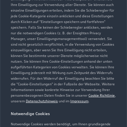
03172 Guben
Ihre Einwilligung zur Verwendung aller Dienste. Sie können auch
einzelne Einwilligungen erteilen, indem Sie die Schieberegler für
jede Cookie-Kategorie einzeln anklicken und diese Einstellungen
03561 43770
durch Klicken auf "Einstellungen speichern und fortfahren"
speichern. Falls Sie keinen der Schieberegler anklicken, werden
info@autohaus-ruprecht.eu
nur die notwendigen Cookies (z. B. der Ensighten Privacy
Manager, unser Einwilligungsmanagementtool) verwendet. Sie
sind nicht gesetzlich verpflichtet, in die Verwendung von Cookies
Kontaktdaten herunterladen
einzuwilligen, aber wenn Sie Ihre Einwilligung nicht erteilen,
können Sie bestimmte unserer Dienste möglicherweise nicht
nutzen. Sie können Ihre Cookie-Einstellungen anhand der unten
aufgeführten Kategorien von Cookies verwalten. Sie können Ihre
Öffnungszeiten
Einwilligung jederzeit mit Wirkung zum Zeitpunkt des Widerrufs
widerrufen. Für den Widerruf der Einwilligung beachten Sie bitte
die "Cookie-Einstellungen" in der Fußzeile der Webseite. Weitere
Informationen sowie konkrete Hinweise zur Verwendung Ihrer
Service
personenbezogenen Daten finden Sie in unserer
Cookie Richtlinie
,
Geschlossen
,
öffnet am
Montag 07:00
unserem
Datenschutzhinweis
und im
Impressum
.
Notwendige Cookies
Teile- & Zubehörverkauf
Geschlossen
,
öffnet am
Montag 07:00
Notwendige Cookies werden benötigt, um Ihnen grundlegende