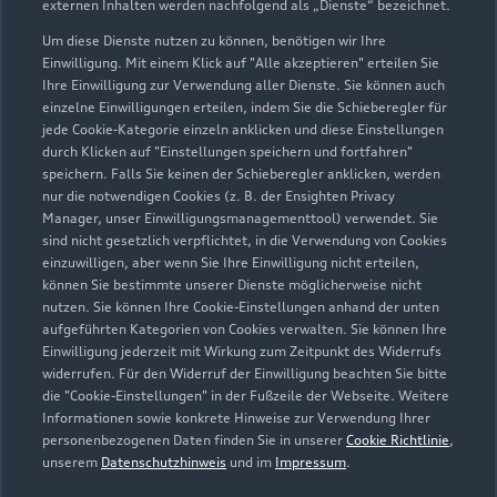
externen Inhalten werden nachfolgend als „Dienste“ bezeichnet.
Forster Straße 11
03172 Guben
Um diese Dienste nutzen zu können, benötigen wir Ihre
Einwilligung. Mit einem Klick auf "Alle akzeptieren" erteilen Sie
Ihre Einwilligung zur Verwendung aller Dienste. Sie können auch
03561 43770
einzelne Einwilligungen erteilen, indem Sie die Schieberegler für
jede Cookie-Kategorie einzeln anklicken und diese Einstellungen
info@autohaus-ruprecht.eu
durch Klicken auf "Einstellungen speichern und fortfahren"
speichern. Falls Sie keinen der Schieberegler anklicken, werden
nur die notwendigen Cookies (z. B. der Ensighten Privacy
Kontaktdaten herunterladen
Manager, unser Einwilligungsmanagementtool) verwendet. Sie
sind nicht gesetzlich verpflichtet, in die Verwendung von Cookies
einzuwilligen, aber wenn Sie Ihre Einwilligung nicht erteilen,
können Sie bestimmte unserer Dienste möglicherweise nicht
Öffnungszeiten
nutzen. Sie können Ihre Cookie-Einstellungen anhand der unten
aufgeführten Kategorien von Cookies verwalten. Sie können Ihre
Einwilligung jederzeit mit Wirkung zum Zeitpunkt des Widerrufs
widerrufen. Für den Widerruf der Einwilligung beachten Sie bitte
Service
die "Cookie-Einstellungen" in der Fußzeile der Webseite. Weitere
Geschlossen
,
öffnet am
Montag 07:00
Informationen sowie konkrete Hinweise zur Verwendung Ihrer
personenbezogenen Daten finden Sie in unserer
Cookie Richtlinie
,
unserem
Datenschutzhinweis
und im
Impressum
.
Teile- & Zubehörverkauf