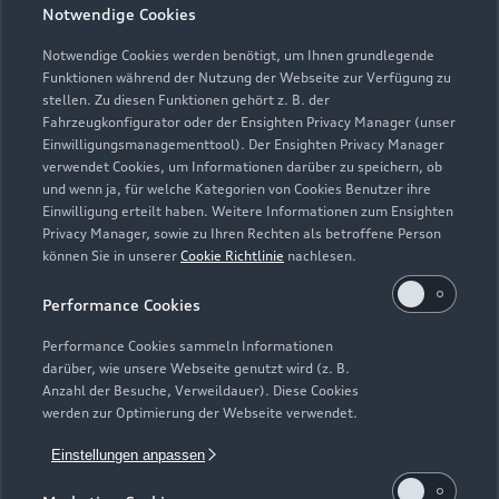
Geschlossen
,
öffnet am
Montag 07:00
Notwendige Cookies
Notwendige Cookies werden benötigt, um Ihnen grundlegende
Funktionen während der Nutzung der Webseite zur Verfügung zu
stellen. Zu diesen Funktionen gehört z. B. der
Fahrzeugkonfigurator oder der Ensighten Privacy Manager (unser
Einwilligungsmanagementtool). Der Ensighten Privacy Manager
Zurück nach oben
verwendet Cookies, um Informationen darüber zu speichern, ob
und wenn ja, für welche Kategorien von Cookies Benutzer ihre
Einwilligung erteilt haben. Weitere Informationen zum Ensighten
Modelle
Privacy Manager, sowie zu Ihren Rechten als betroffene Person
können Sie in unserer
Cookie Richtlinie
nachlesen.
Kaufen & leasen
Alle Modelle
Performance Cookies
Modelle vergleichen
Service & Zubehör
Performance Cookies sammeln Informationen
Neuwagensuche
darüber, wie unsere Webseite genutzt wird (z. B.
Elektromodelle
Anzahl der Besuche, Verweildauer). Diese Cookies
Gebrauchtwagensuche
Support
werden zur Optimierung der Webseite verwendet.
Saisonale Angebote
Plug-in-Hybride
Gebrauchtwagen
Einstellungen anpassen
Audi Services
Über Audi
Kundenservice
Finanzierung